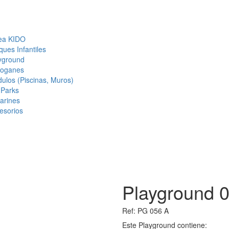
ea KIDO
ques Infantiles
yground
oganes
ulos (Piscinas, Muros)
 Parks
tarines
esorios
Playground 
Ref:
PG 056 A
Este Playground contiene: