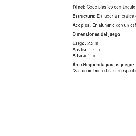
Túnel:
Codo plástico con ángulo
Estructura:
En tubería metálica 
Acoples:
En aluminio con un es
Dimensiones del juego
Largo:
2.3 m
Ancho:
1.4 m
Altura:
1 m
Área Requerida para el juego:
*Se recomienda dejar un espacio