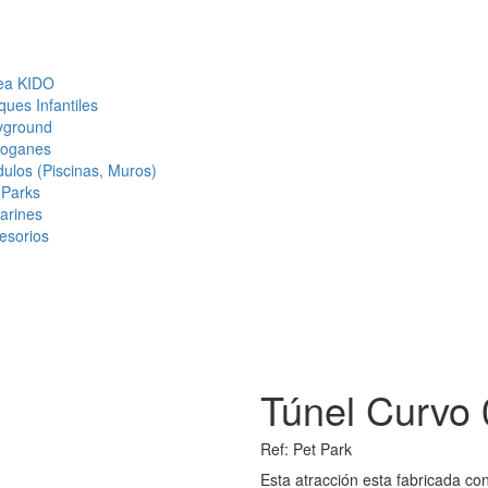
ea KIDO
ques Infantiles
yground
oganes
ulos (Piscinas, Muros)
 Parks
tarines
esorios
Túnel Curvo 
Ref:
Pet Park
Esta atracción esta fabricada con